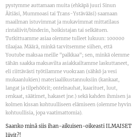
pystymme auttamaan muita (ehkäpä juuri Sinun
Äitiäsi, Mummoasi tai Trans-Ystävääsi) saamaan
maailman istuvimmat ja mukavimmat mittatilaus
rintaliivit/binderin, hoikistajan tai selkätuen.
Tutkittuamme asiaa olemme tulleet lukuun: 100000
tilaajaa. Määrä, minkä tarvitsemme siihen, että
Youtube maksaa meille "palkkaa"; sen, minkä olemme
tähän saakka maksavilta asiakkailtamme laskuttaneet,
eli riittävästi työtilamme vuokraan (sähkö ja vesi
mukaanlukien) materiaalikustannuksiin (kankaat,
langat ja tilpehöörit; ontelnauhat, kaarituet, luut,
renkaat, säätimet, hakaset jne.) sekä kahden ihmisen ja
kolmen kissan kohtuulliseen elämiseen (olemme hyvin
kohtuullisia, jopa vaatimattomia).
Saanko minä siis ihan-aikuisen-oikeasti ILMAISET
liivit?!