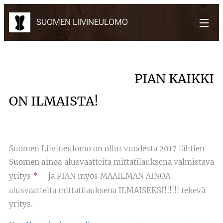
SUOMEN LIIVINEULOMO
PIAN
KAIKKI
ON ILMAISTA!
Suomen Liivineulomo on ollut vuodesta 2017 lähtien
Suomen
ainoa
alusvaatteita mittatilauksena valmistava
*
yritys
– ja PIAN myös MAAILMAN AINOA
alusvaatteita mittatilauksena ILMAISEKSI!!!!!! tekevä
yritys.