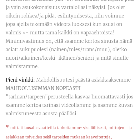
ja vain asukokonaisuus vartalollasi näkyisi. Jos olet
oikein rohkea/ja pidät esiintymisestä, niin voimme
jopa ajella tekemään videota luoksesi kun asusi on
valmis <- mutta tämä kaikki on vapaaehtoista!
Minimivaatimus on, että saamme kertoa sinusta nämä
asiat: sukupuolesi (nainen/mies/trans/muu), oletko
nuori/aikuinen/keski-ikäinen/seniori ja mitä sinulle
valmistamme.
Pieni vinkki
: Mahdollisuutesi päästä asiakkaaksemme
MAHDOLLISIMMAN
NOPEASTI
"tarinan/tarpeen"perusteella kasvaa huomattavasti jos
saamme kertoa tarinasi videollamme ja saamme kuvan
valmistuneesta asusta päälläsi.
*
mittatilausalusvaatteilla tarkoitamme: yksilöllisesti, mittojen - ja
asiakkaan toiveiden sekä tarpeiden mukaan kaavoitettuja,