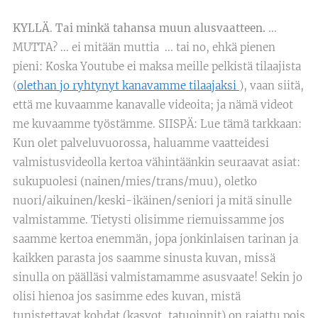
KYLLÄ
.
Tai minkä tahansa muun alusvaatteen.
...
MUTTA? ... ei mitään muttia ... tai no, ehkä pienen
pieni: Koska Youtube ei maksa meille pelkistä tilaajista
(
olethan jo ryhtynyt kanavamme tilaajaksi
), vaan siitä,
että me kuvaamme kanavalle videoita; ja nämä videot
me kuvaamme työstämme. SIISPÄ: Lue tämä tarkkaan:
Kun olet palveluvuorossa, haluamme vaatteidesi
valmistusvideolla kertoa vähintäänkin seuraavat asiat:
sukupuolesi (nainen/mies/trans/muu), oletko
nuori/aikuinen/keski-ikäinen/seniori ja mitä sinulle
valmistamme. Tietysti olisimme riemuissamme jos
saamme kertoa enemmän, jopa jonkinlaisen tarinan ja
kaikken parasta jos saamme sinusta kuvan, missä
sinulla on päälläsi valmistamamme asusvaate! Sekin jo
olisi hienoa jos sasimme edes kuvan, mistä
tunistettavat kohdat (kasvot, tatuoinnit) on rajattu pois