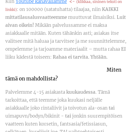
Kun
Youtube kanavallamme
<-
(klikkaa, sininen teksti on
: on 100000 (satatuhatta) tilaajaa, niin
KAIKKI
linkki)
mittatilausalusvaatteemme
muuttuvat ilmaisiksi.
Luit
aivan oikein!
Mikään palvelussamme ei maksa
asiakkaalle mitään. Kuten tähänkin asti; asiakas itse
valitsee mitä haluaa ja tarvitsee ja me suunnittelemme,
ompelemme ja tarjoamme materiaalit – mutta rahaa
EI
liiku kädestä toiseen:
Rahaa ei tarvita. Yhtään.
Miten
tämä on mahdollista?
Palvelemme 4-15 asiakasta
kuukaudessa
. Tämä
tarkoittaa, että teemme joka kuukasi neljälle
asiakkaalle joko rintaliivit ja toivotun ala-osan
tai
uimapuvn/bodyn/bikinit -
tai
jonkin suurempitöisen
vaatteen kuten korsetin, fantsasia/fetissiasun,
selkätuen, kureliivit jne. TAI vaihtoehtoisesti