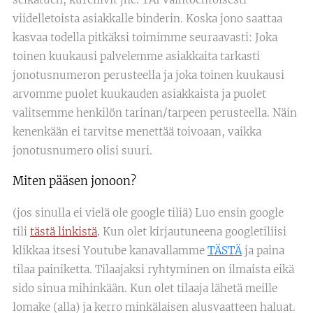
viidelletoista asiakkalle binderin. Koska jono saattaa
kasvaa todella pitkäksi toimimme seuraavasti: Joka
toinen kuukausi palvelemme asiakkaita tarkasti
jonotusnumeron perusteella ja joka toinen kuukausi
arvomme puolet kuukauden asiakkaista ja puolet
valitsemme henkilön tarinan/tarpeen perusteella. Näin
kenenkään ei tarvitse menettää toivoaan, vaikka
jonotusnumero olisi suuri.
Miten pääsen jonoon?
(jos sinulla ei vielä ole google tiliä) Luo ensin google
tili
tästä linkistä
.
Kun olet kirjautuneena googletiliisi
klikkaa itsesi Youtube kanavallamme
TÄSTÄ
ja paina
tilaa painiketta. Tilaajaksi ryhtyminen on ilmaista eikä
sido sinua mihinkään. Kun olet tilaaja lähetä meille
lomake (alla) ja kerro minkälaisen alusvaatteen haluat.